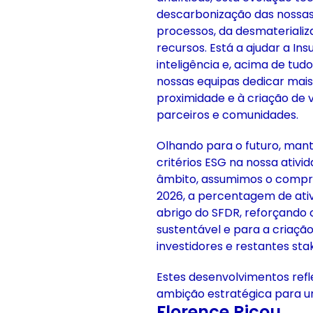
descarbonização das nossas 
processos, da desmaterializa
recursos. Está a ajudar a In
inteligência e, acima de tu
nossas equipas dedicar mai
proximidade e à criação de v
parceiros e comunidades.
Olhando para o futuro, man
critérios ESG na nossa ativi
âmbito, assumimos o compro
2026, a percentagem de ativ
abrigo do SFDR, reforçando
sustentável e para a criaçã
investidores e restantes sta
Estes desenvolvimentos refl
ambição estratégica para u
Florence Ricou