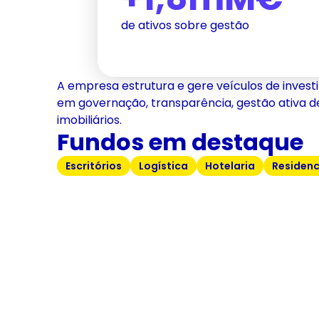
de ativos sobre gestão
A empresa estrutura e gere veículos de invest
em governação, transparência, gestão ativa de 
imobiliários.
Fundos em destaque
Escritórios
Logística
Hotelaria
Residenc
Lagoas Park
Brimoga
Complexo de escritórios,
Imóveis com lo
comércio e hotelaria
Merlin
Oeiras
Portugal