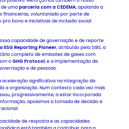
tal positivo. Reforçámos também o nosso
s de uma
parceria com a CEDEMA
, apoiando a
es financeiras, voluntariado por parte de
 pro bono e iniciativas de inclusão social
nossa capacidade de governação e de reporte
o ESG Reporting Pioneer
, atribuído pela SIBS, a
ntário completo de emissões de gases com
 com o
GHG Protocol
, e a implementação de
 governação e de pessoas.
celeração significativa na integração da
a a organização. Num contexto cada vez mais
assou, progressivamente, a estar incorporada
informação, apoiamos a tomada de decisão e
acional.
pacidade de resposta e as capacidades
ecnológica está também a contribuir para a