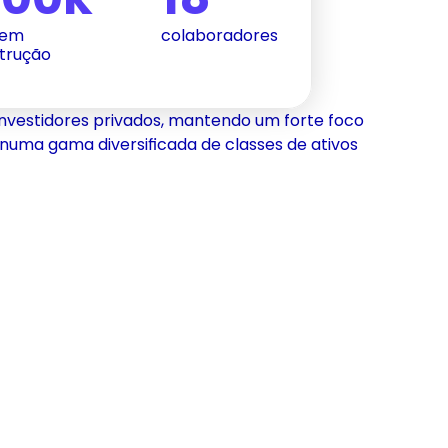
em 
colaboradores
trução
 investidores privados, mantendo um forte foco
 numa gama diversificada de classes de ativos
uphar Ocean
Madadna
olvimento urbano
Desenvolvimento urbano
Alma Gardens e Alma Hills
moura
Oeiras