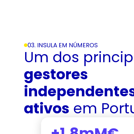
03. INSULA EM NÚMEROS
gestores 
independentes
ativos
 em Port
+1,8mM€