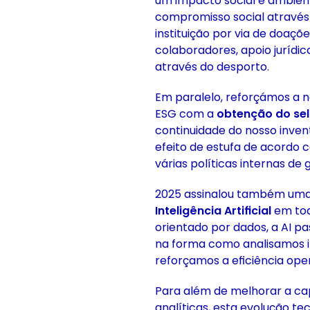
um impacto social e ambien
compromisso social atravé
instituição por via de doaçõ
colaboradores, apoio jurídico
através do desporto.
Em paralelo, reforçámos a 
ESG com a
obtenção do sel
continuidade do nosso inve
efeito de estufa de acordo
várias políticas internas de
2025 assinalou também uma a
Inteligência Artificial
em tod
orientado por dados, a AI p
na forma como analisamos 
reforçamos a eficiência oper
Para além de melhorar a ca
analíticas, esta evolução t