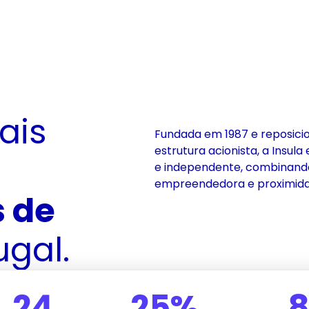
Um dos principais 
Fundada em 1987 e reposici
estrutura acionista, a Insul
e independente, combinando d
empreendedora e proximida
 de 
ugal.
24
25%
8