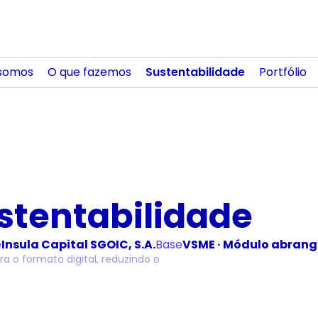
somos
O que fazemos
Sustentabilidade
Portfólio
ustentabilidade
e
Insula Capital SGOIC, S.A.
Base
VSME · Módulo abrang
a o formato digital, reduzindo o