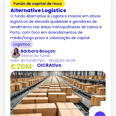
Fundo de capital de risco
Alternative Logistics
O fundo Alternative & Logistics investe em ativos
logísticos de elevada qualidade e geradores de
rendimento nas áreas metropolitanas de Lisboa e
Porto, com foco em arrendamentos de
médio/longo prazo e valorização de capital.
Logística
Bárbara Bouçon
Gestor do fundo
Valor do fundo
Tipo
Situação atual
€20M
OICR
Ativo