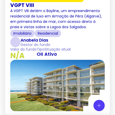
VGPT VIII
A VGPT VIII detém o Bayline, um empreendimento
residencial de luxo em Armação de Pêra (Algarve),
em primeira linha de mar, com acesso direto à
praia e vistas sobre a Lagoa dos Salgados.
Imobiliário
Residencial
Anabela Dias
Gestor do fundo
Valor do fundo
Tipo
Situação atual
N/A
OII
Ativo