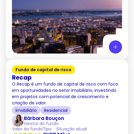
Fundo de capital de risco
Recap
O Recap é um fundo de capital de risco com foco
em oportunidades no setor imobiliário, investindo
em projetos com potencial de crescimento e
criação de valor.
Imobiliário
Residencial
Bárbara Bouçon
Gestor do fundo
Valor do fundo
Tipo
Situação atual