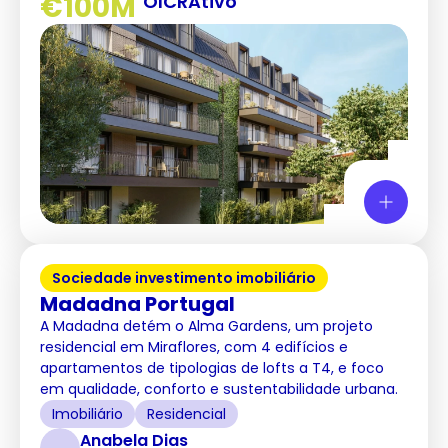
€100M
OICR
Ativo
Sociedade investimento imobiliário
Madadna Portugal
A Madadna detém o Alma Gardens, um projeto
residencial em Miraflores, com 4 edifícios e
apartamentos de tipologias de lofts a T4, e foco
em qualidade, conforto e sustentabilidade urbana.
Imobiliário
Residencial
Anabela Dias