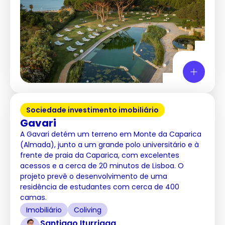
Sociedade investimento imobiliário
Gavari
A Gavari detém um terreno em Monte da Caparica
(Almada), junto a um grande polo universitário e à
frente de praia da Caparica, com excelentes
acessos e a cerca de 20 minutos de Lisboa. O
projeto prevê o desenvolvimento de uma
residência de estudantes com cerca de 400
camas.
Imobiliário
Coliving
Santiago Iturriaga