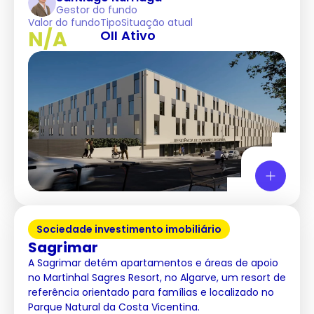
Gestor do fundo
Valor do fundo
Tipo
Situação atual
N/A
OII
Ativo
Sociedade investimento imobiliário
Sagrimar
A Sagrimar detém apartamentos e áreas de apoio
no Martinhal Sagres Resort, no Algarve, um resort de
referência orientado para famílias e localizado no
Parque Natural da Costa Vicentina.