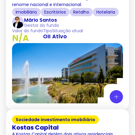
renome nacional e internacional.
Imobiliário
Escritórios
Retalho
Hotelaria
Mário Santos
Gestor do fundo
Valor do fundo
Tipo
Situação atual
N/A
OII
Ativo
Sociedade investimento imobiliário
Kostas Capital
A Kostas Capital detém dois ativos residenciais