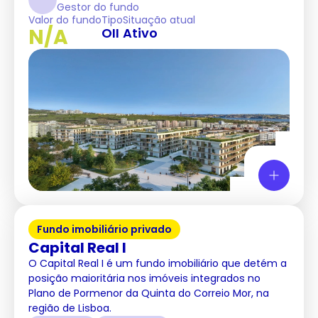
Gestor do fundo
Valor do fundo
Tipo
Situação atual
N/A
OII
Ativo
Fundo imobiliário privado
Capital Real I
O Capital Real I é um fundo imobiliário que detém a
posição maioritária nos imóveis integrados no
Plano de Pormenor da Quinta do Correio Mor, na
região de Lisboa.