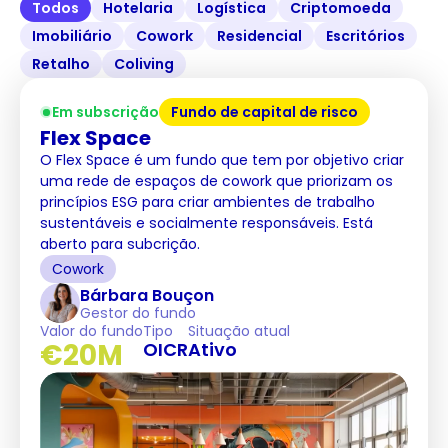
Todos
Hotelaria
Logística
Criptomoeda
Imobiliário
Cowork
Residencial
Escritórios
Retalho
Coliving
Em subscrição
Fundo de capital de risco
Flex Space
O Flex Space é um fundo que tem por objetivo criar
uma rede de espaços de cowork que priorizam os
princípios ESG para criar ambientes de trabalho
sustentáveis e socialmente responsáveis. Está
aberto para subcrição.
Cowork
Bárbara Bouçon
Gestor do fundo
Valor do fundo
Tipo
Situação atual
€20M
OICR
Ativo