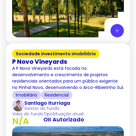
Sociedade investimento imobiliário
P Novo Vineyards
A P Novo Vineyards está focada no
desenvolvimento e crescimento de projetos
residenciais orientados para um público exigente
no Pinhal Novo, desenvolvendo o Arco-Ribeirinho Sul.
Imobiliário
Residencial
Santiago Iturriaga
Gestor do fundo
Valor do fundo
Tipo
Situação atual
N/A
OII
Autorizado