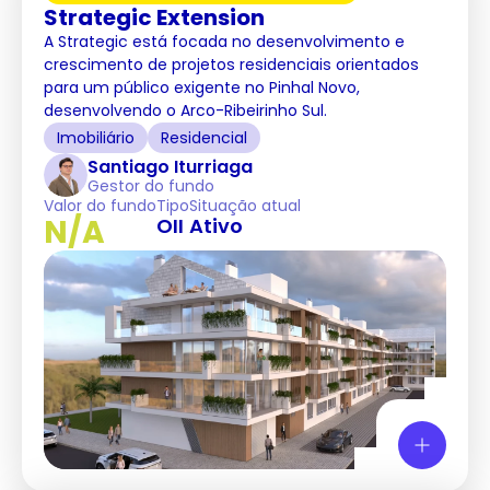
Strategic Extension
A Strategic está focada no desenvolvimento e
crescimento de projetos residenciais orientados
para um público exigente no Pinhal Novo,
desenvolvendo o Arco-Ribeirinho Sul.
Imobiliário
Residencial
Santiago Iturriaga
Gestor do fundo
Valor do fundo
Tipo
Situação atual
N/A
OII
Ativo