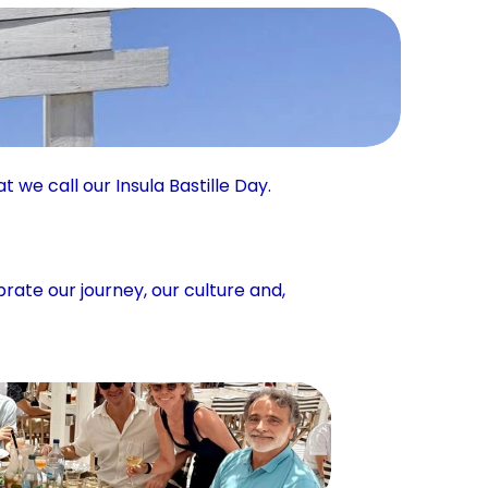
we call our Insula Bastille Day.
ate our journey, our culture and, 