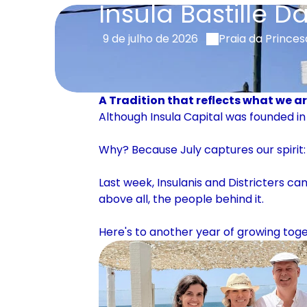
Insula Bastille D
9 de julho de 2026
Praia da Prince
A Tradition that reflects what we a
Although Insula Capital was founded in
Why? Because July captures our spirit
Last week, Insulanis and Districters ca
above all, the people behind it.
Here's to another year of growing toge