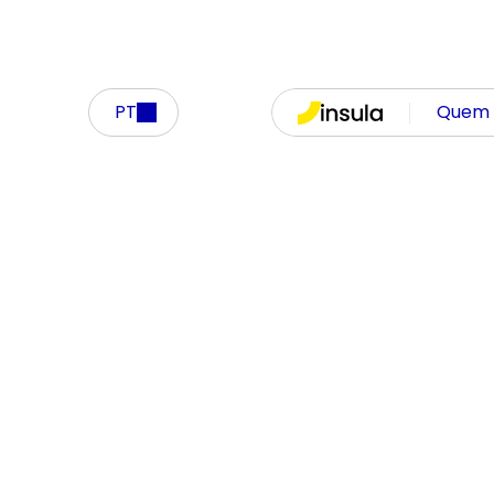
PT
Quem 
Insula Bastille Day