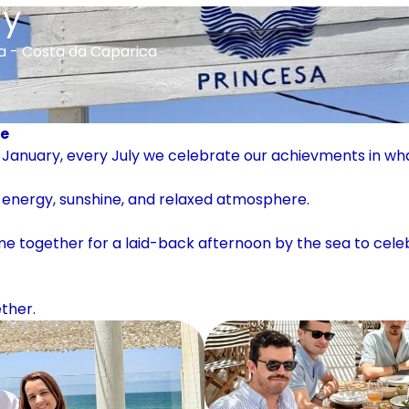
ay
sa - Costa da Caparica
re
 January, every July we celebrate our achievments in what 
: energy, sunshine, and relaxed atmosphere.
me together for a laid-back afternoon by the sea to celebr
ther.