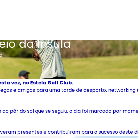
eio da Insula
ub
sta vez, no Estela Golf Club.
olegas e amigos para uma tarde de desporto, networking e
ao pôr do sol que se seguiu, o dia foi marcado por momen
veram presentes e contribuíram para o sucesso deste di