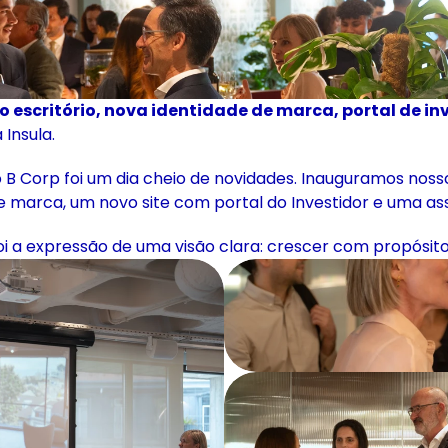
 escritório, nova identidade de marca, portal de inve
 Insula.
Corp foi um dia cheio de novidades. Inauguramos nossos n
arca, um novo site com portal do Investidor e uma assist
oi a expressão de uma visão clara: crescer com propósito