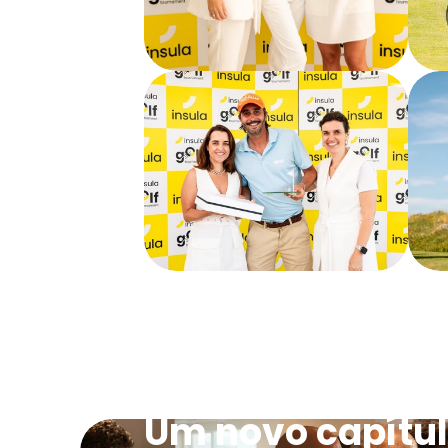
BCorp na District
Um novo capítul